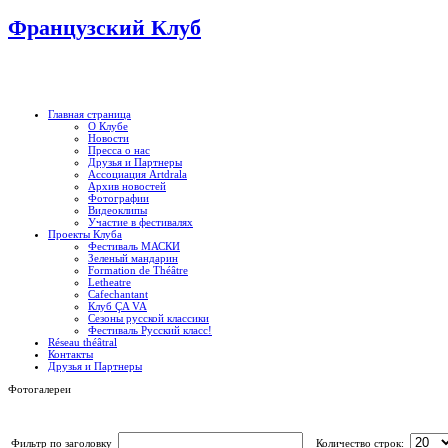
Французский Клуб
Главная страница
О Клубе
Новости
Пресса о нас
Друзья и Партнеры
Ассоциация Artdrala
Архив новостей
Фотографии
Видеоклипы
Участие в фестивалях
Проекты Клуба
Фестиваль МАСКИ
Зеленый мандарин
Formation de Théâtre
Letheatre
Cafechantant
Клуб ÇA VA
Сезоны русской классики
Фестиваль Русский класс!
Réseau théâtral
Контакты
Друзья и Партнеры
Фотогалереи
Фильтр по заголовку
Количество строк: