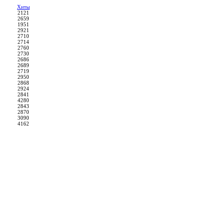
Хиты
2121
2659
1951
2921
2710
2714
2760
2730
2686
2689
2719
2950
2868
2924
2841
4280
2843
2870
3090
4162