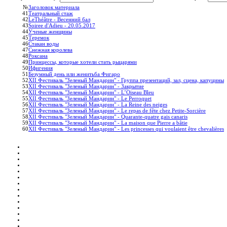
№
Заголовок материала
41
Театральный стаж
42
LeThéâtre - Весенний бал
43
Soiree d'Adieu - 20.05.2017
44
Ученые женщины
45
Теремок
46
Стакан воды
47
Снежная королева
48
Роксана
49
Принцессы, которые хотели стать рыцарями
50
Ифигения
51
Безумный день или женитьба Фигаро
52
XII Фестиваль "Зеленый Мандарин" - Группа презентаций, зал, сцена, капуцины
53
XII Фестиваль "Зеленый Мандарин" - Закрытие
54
XII Фестиваль "Зеленый Мандарин" - L’Oiseau Bleu
55
XII Фестиваль "Зеленый Мандарин" - Le Perroquet
56
XII Фестиваль "Зеленый Мандарин" - La Reine des neiges
57
XII Фестиваль "Зеленый Мандарин" - Le repas de fête chez Petite-Sorcière
58
XII Фестиваль "Зеленый Мандарин" - Quarante-quatre gais canaris
59
XII Фестиваль "Зеленый Мандарин" - La maison que Pierre a bâtie
60
XII Фестиваль "Зеленый Мандарин" - Les princesses qui voulaient être chevalières