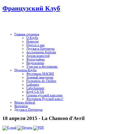
Французский Клуб
Главная страница
О Клубе
Новости
Пресса о нас
Друзья и Партнеры
Ассоциация Artdrala
Архив новостей
Фотографии
Видеоклипы
Участие в фестивалях
Проекты Клуба
Фестиваль МАСКИ
Зеленый мандарин
Formation de Théâtre
Letheatre
Cafechantant
Клуб ÇA VA
Сезоны русской классики
Фестиваль Русский класс!
Réseau théâtral
Контакты
Друзья и Партнеры
18 апреля 2015 - La Chanson d'Avril