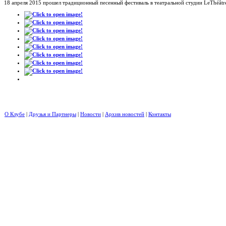
18 апреля 2015 прошел традиционный песенный фестиваль в театральной студии LeThéâtre
О Клубе
|
Друзья и Партнеры
|
Новости
|
Архив новостей
|
Контакты