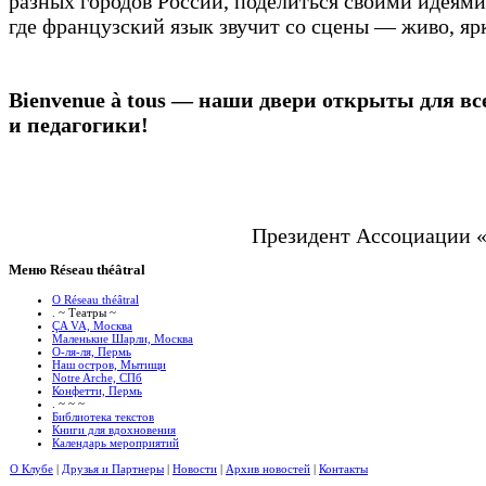
разных городов России, поделиться своими идеями
где французский язык звучит со сцены — живо, ярк
Bienvenue à tous — наши двери открыты для все
и педагогики!
Президент Ассоциации 
Меню Réseau théâtral
О Réseau théâtral
. ~ Театры ~
ÇA VA, Москва
Маленькие Шарли, Москва
О-ля-ля, Пермь
Наш остров, Мытищи
Notre Arche, СПб
Конфетти, Пермь
. ~ ~ ~
Библиотека текстов
Книги для вдохновения
Календарь мероприятий
О Клубе
|
Друзья и Партнеры
|
Новости
|
Архив новостей
|
Контакты