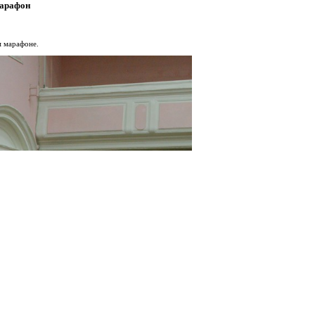
марафон
м марафоне.