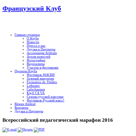
Французский Клуб
Главная страница
О Клубе
Новости
Пресса о нас
Друзья и Партнеры
Ассоциация Artdrala
Архив новостей
Фотографии
Видеоклипы
Участие в фестивалях
Проекты Клуба
Фестиваль МАСКИ
Зеленый мандарин
Formation de Théâtre
Letheatre
Cafechantant
Клуб ÇA VA
Сезоны русской классики
Фестиваль Русский класс!
Réseau théâtral
Контакты
Друзья и Партнеры
Всероссийский педагогический марафон 2016