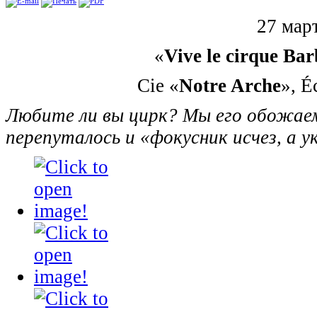
27 март
«
Vive le cirque Bar
Cie «
Notre Arche
», É
Любите ли вы цирк? Мы его обожаем!
перепуталось и «фокусник исчез, а 